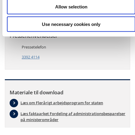
Minimumsimplementering af EU-lovgivning
Allow selection
Use necessary cookies only
Pressehenvendelser
Pressetelefon
3392 4114
Materiale til download
Læs om Flerårigt arbejdsprogram for staten
Læs faktaarket Fordeling af administrationsbesparelser
på ministerområder