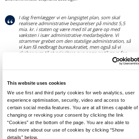
I dag fremlægger vi en langsigtet plan, som skal
realisere administrative besparelser på mindst 5,5
mia. kr. i staten og være med til at gøre op med
væksten i især administrative medarbejdere. Vi
strammer grebet om den statslige administration, så
vi kan få nedbragt bureaukratiet, men også så vi
skaber rum til at prioritere nye opgaver til gavn for
borgerne. Det er sund fornuft. Samtidig er det helt
afgørende, at vi arbejder langsigtet og systematisk, så
vi kan få gode og kloge løsninger på bordet.
This website uses cookies
Kulturminister Jakob Engel-Schmidt siger:
We use first and third party cookies for web analytics, user
experience optimisation, security, video and access to
De penge, vi indbetaler i skat, skal vi bruge på
certain social media features. You are at all times capable of
borgerne, virksomhederne, fællesskaberne og der,
changing or revoking your consent by clicking the link
hvor de gør mest gavn, ikke ved skrivebordene. Vi vil
“Cookies” at the bottom of the page. You are also able to
sætte den offentlige sektor fri med mindre
read more about our use of cookies by clicking “Show
bureaukrati, mindre tilsyn samt færre statslige regler
og krav. Vi skal løse opgaverne smartere, blandt andet
details” below.