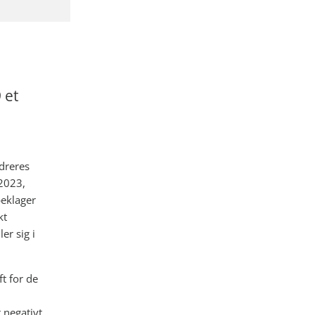
 et
dreres
 2023,
beklager
kt
er sig i
t for de
 negativt