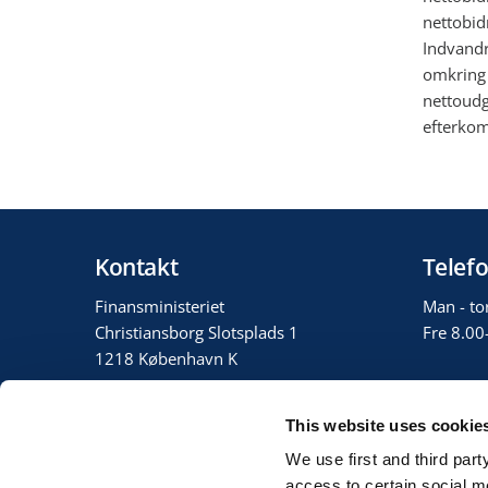
nettobid
Indvandr
omkring 
nettoudg
efterkom
Kontakt
Telefo
Finansministeriet
Man - to
Christiansborg Slotsplads 1
Fre 8.00
1218 København K
3392 3333
This website uses cookie
fm@fm.dk
We use first and third part
EAN: 5798000010505
access to certain social m