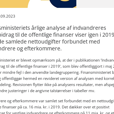
.09.2023
ministeriets årlige analyse af indvandreres
idrag til de offentlige finanser viser igen i 2019
 de samlede nettoudgifter forbundet med
ndrere og efterkommere.
nisteriet er blevet opmærksom på, at der i publikationen ’Indvan
ag til de offentlige finanser i 2019’, som blev offentliggjort i maj
ar mindre fejl i den anvendte landegruppering. Finansministeriet 
og offentliggør hermed en revideret version af analysen med korre
eling. Revisionen flytter ikke på analysens resultater, men afspejl
dre justeringer i de angivne talstørrelser i tabeller mv.
ere og efterkommere var samlet set forbundet med en nettoudgif
e finanser på ca. 16 mia. kr. i 2019. Det dækker over et positivt
rag for vestlige indvandrere og efterkommere på 11 mia. kr. og et