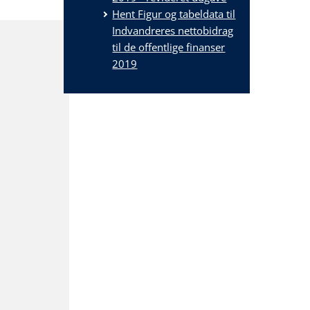
Hent Figur og tabeldata til
Indvandreres nettobidrag
til de offentlige finanser
2019