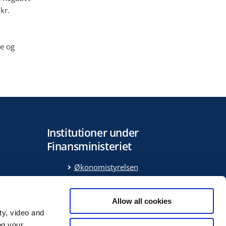
kr.
re og
Institutioner under
Finansministeriet
Økonomistyrelsen
Medarbejder- og
Kompetencestyrelsen
ring
Allow all cookies
Statens Administration
ty, video and
Statens It
ng your
g