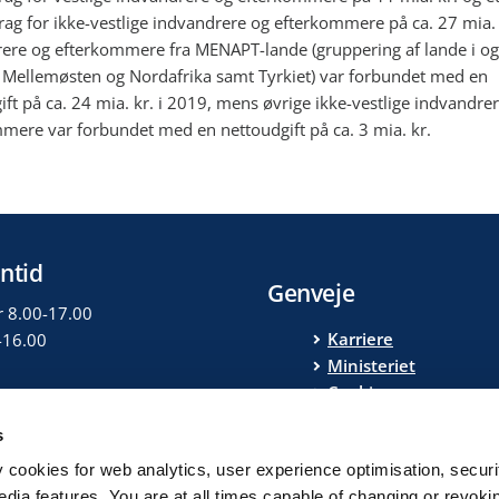
rag for ikke-vestlige indvandrere og efterkommere på ca. 27 mia. 
ere og efterkommere fra MENAPT-lande (gruppering af lande i og
Mellemøsten og Nordafrika samt Tyrkiet) var forbundet med en
ift på ca. 24 mia. kr. i 2019, mens øvrige ikke-vestlige indvandre
mere var forbundet med en nettoudgift på ca. 3 mia. kr.
ntid
Genveje
r 8.00-17.00
Karriere
-16.00
Ministeriet
Cookies
Privatlivspolitik
s
Tilgængelighedserklæ
y cookies for web analytics, user experience optimisation, securi
Finansministeriets
edia features. You are at all times capable of changing or revoki
whistleblowerordnin