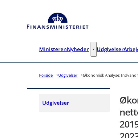
Gå til forsiden
Ministeren
Nyheder
Udgivelser
Arbe
Nyheder - Flere links
Forside
Udgivelser
Økonomisk Analyse: Indvandrere
Øko
Udgivelser
nett
2019
2023