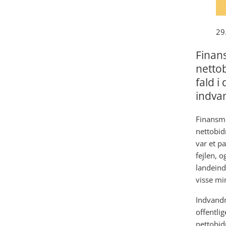
29
Finans
nettob
fald i
indva
Finansmi
nettobidr
var et p
fejlen, 
landeindd
visse min
Indvandr
offentlig
nettobid