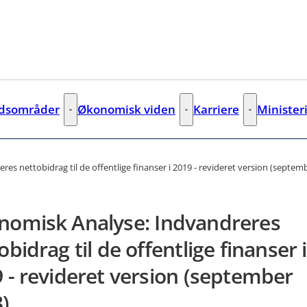
jdsområder
Økonomisk viden
Karriere
Minister
Arbejdsområder - Flere links
Økonomisk viden - Flere links
Karriere - Fler
s nettobidrag til de offentlige finanser i 2019 - revideret version (septem
nomisk Analyse: Indvandreres
obidrag til de offentlige finanser i
 - revideret version (september
)