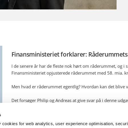
Finansministeriet forklarer: Råderummet
I de senere år har de fleste nok hørt om råderummet, og i si
Finansministeriet opjusterede råderummet med 58. mia. k
Men hvad er råderummet egentlig? Hvordan kan det blive ved
Det forsøger Philip og Andreas at give svar på i denne udga
Det kan du høre mere om i den her udgave af Finansministe
s
Hør Finansministeriets podcast "Råderummets man
y cookies for web analytics, user experience optimisation, securi