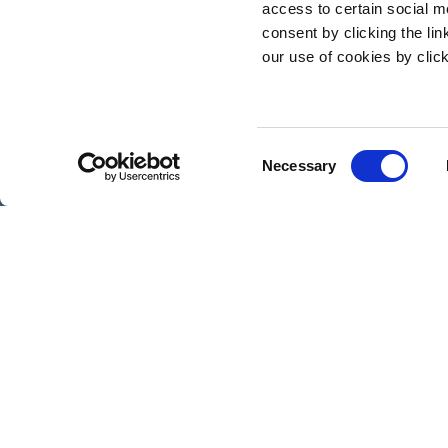
access to certain social m
consent by clicking the li
our use of cookies by clic
C
Necessary
o
n
Følg o
s
e
n
t
S
e
Udgivelser
l
e
c
t