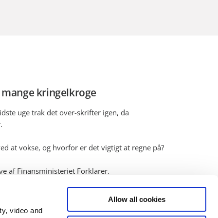
s mange kringelkroge
dste uge trak det over-skrifter igen, da
r.
 at vokse, og hvorfor er det vigtigt at regne på?
ve af Finansministeriet Forklarer.
riet Forklarer.
Allow all cookies
ge kringelkroge"
ty, video and