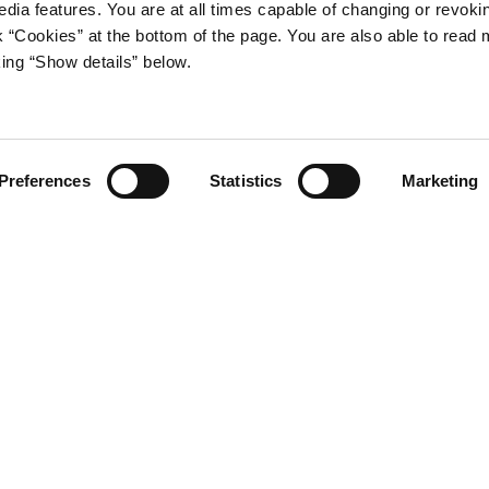
edia features. You are at all times capable of changing or revoki
nk “Cookies” at the bottom of the page. You are also able to read
king “Show details” below.
Preferences
Statistics
Marketing
s på:
Twitter
LinkedIn
Abonnér på