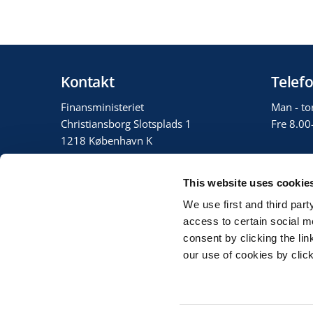
Kontakt
Telefo
Finansministeriet
Man - to
Christiansborg Slotsplads 1
Fre 8.00
1218 København K
3392 3333
This website uses cookie
fm@fm.dk
We use first and third part
EAN: 5798000010505
access to certain social m
CVR: 10108330
consent by clicking the li
our use of cookies by clic