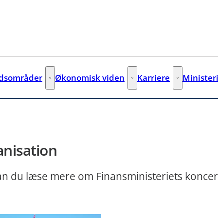
jdsområder
Økonomisk viden
Karriere
Minister
Arbejdsområder - Flere links
Økonomisk viden - Flere links
Karriere - Fler
nisation
an du læse mere om Finansministeriets konce