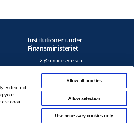
Institutioner under
Finansministeriet
Økonomistyrelsen
Medarbejder- og
Kompetencestyrelsen
Allow all cookies
ring
Statens Administration
ty, video and
Statens It
ng your
g
DREAM
Allow selection
 more about
Use necessary cookies only