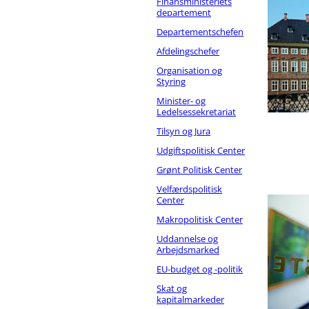
Finansministeriets
departement
Departementschefen
Afdelingschefer
Organisation og
Styring
Minister- og
Ledelsessekretariat
Tilsyn og Jura
Udgiftspolitisk Center
Grønt Politisk Center
Velfærdspolitisk
Center
Makropolitisk Center
Uddannelse og
Arbejdsmarked
EU-budget og -politik
Skat og
kapitalmarkeder