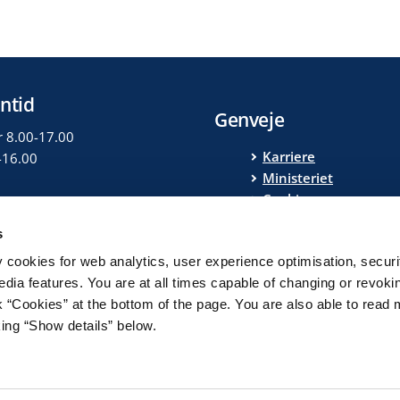
ntid
Genveje
r 8.00-17.00
Karriere
-16.00
Ministeriet
Cookies
Privatlivspolitik
s
Tilgængelighedserklæ
y cookies for web analytics, user experience optimisation, securi
Finansministeriets
edia features. You are at all times capable of changing or revoki
whistleblowerordnin
nk “Cookies” at the bottom of the page. You are also able to read
Regeringen
king “Show details” below.