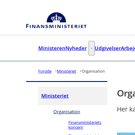
Gå til forsiden
Ministeren
Nyheder
Udgivelser
Arbe
Nyheder - Flere links
Forside
Ministeriet
Organisation
Orga
Ministeriet
Her k
Organisation
Finansministeriets
koncern