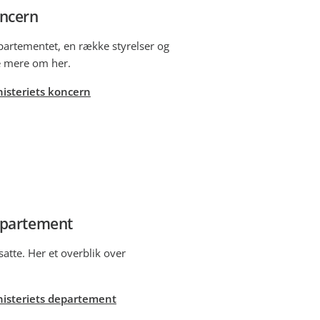
oncern
epartementet, en række styrelser og
e mere om her.
isteriets koncern
epartement
atte. Her et overblik over
isteriets departement