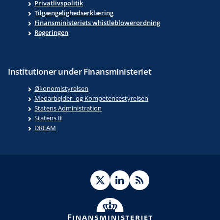
Privatlivspolitik
Tilgængelighedserklæring
Finansministeriets whistleblowerordning
Regeringen
Institutioner under Finansministeriet
Økonomistyrelsen
Medarbejder- og Kompetencestyrelsen
Statens Administration
Statens It
DREAM
Twitter
LinkedIn
RSS