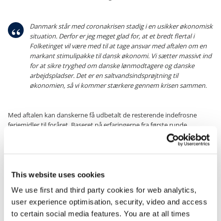
Danmark står med coronakrisen stadig i en usikker økonomisk
situation. Derfor er jeg meget glad for, at et bredt flertal i
Folketinget vil være med til at tage ansvar med aftalen om en
markant stimulipakke til dansk økonomi. Vi sætter massivt ind
for at sikre tryghed om danske lønmodtagere og danske
arbejdspladser. Det er en saltvandsindsprøjtning til
økonomien, så vi kommer stærkere gennem krisen sammen.
Med aftalen kan danskerne få udbetalt de resterende indefrosne
feriemidler til foråret. Baseret på erfaringerne fra første runde
udbetalinger forventes det, at der vil blive udbetalt feriemidler
svarende til ca. 24. mia. kr. efter skat. Udbetalingerne forventes at øge
beskæftigelsen på kort sigt med op mod 5.000 personer.
En eksportpakke på 1,7 mia. kr. fordelt over 2021-2023 skal styrke og
This website uses cookies
fastholde gode rammer for både små og store eksportvirksomheder
We use first and third party cookies for web analytics,
samt styrke eksportmulighederne i lyset af COVID-19. Eksportpakken
skal imødekomme konkrete ønsker fra eksporterhvervene og hjælpe
user experience optimisation, security, video and access
virksomhederne bedst muligt gennem coronakrisen.
to certain social media features. You are at all times