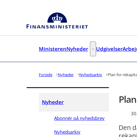
Gå til forsiden
Ministeren
Nyheder
Udgivelser
Arbe
Nyheder - Flere links
Forside
Nyheder
Nyhedsarkiv
Plan for rekapita
Plan
Nyheder
30
Abonnér på nyhedsbrev
Den d
Nyhedsarkiv
rekapi