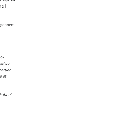
nel
 igennem
le
adser.
artier
e et
kabt et