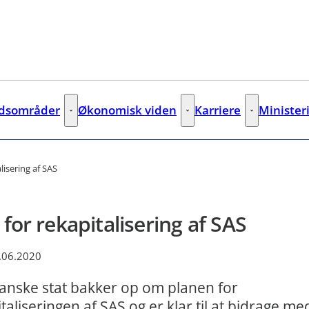
jdsområder
Økonomisk viden
Karriere
Minister
Arbejdsområder - Flere links
Økonomisk viden - Flere links
Karriere - Fler
lisering af SAS
 for rekapitalisering af SAS
.06.2020
anske stat bakker op om planen for
taliseringen af SAS og er klar til at bidrage med