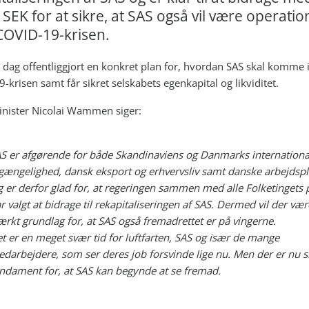
 SEK for at sikre, at SAS også vil være operatio
COVID-19-krisen.
i dag offentliggjort en konkret plan for, hvordan SAS skal komme
-krisen samt får sikret selskabets egenkapital og likviditet.
nister Nicolai Wammen siger:
S er afgørende for både Skandinaviens og Danmarks internationa
lgængelighed, dansk eksport og erhvervsliv samt danske arbejdspl
g er derfor glad for, at regeringen sammen med alle Folketingets p
r valgt at bidrage til rekapitaliseringen af SAS. Dermed vil der vær
ærkt grundlag for, at SAS også fremadrettet er på vingerne.
t er en meget svær tid for luftfarten, SAS og især de mange
darbejdere, som ser deres job forsvinde lige nu. Men der er nu s
ndament for, at SAS kan begynde at se fremad.