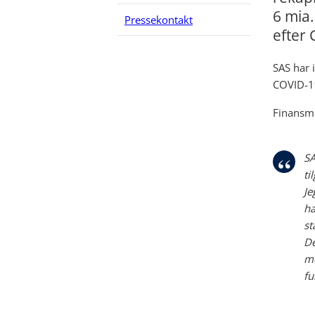
6 mia.
Pressekontakt
efter 
SAS har 
COVID-19
Finansmi
SA
ti
Je
ha
st
De
me
fu