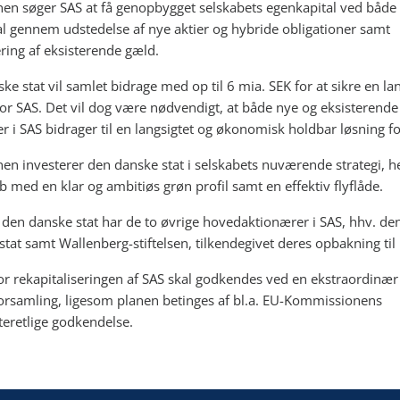
en søger SAS at få genopbygget selskabets egenkapital ved både 
al gennem udstedelse af nye aktier og hybride obligationer samt
ring af eksisterende gæld.
e stat vil samlet bidrage med op til 6 mia. SEK for at sikre en lan
for SAS. Det vil dog være nødvendigt, at både nye og eksisterende
er i SAS bidrager til en langsigtet og økonomisk holdbar løsning fo
en investerer den danske stat i selskabets nuværende strategi, h
b med en klar og ambitiøs grøn profil samt en effektiv flyflåde.
den danske stat har de to øvrige hovedaktionærer i SAS, hhv. de
stat samt Wallenberg-stiftelsen, tilkendegivet deres opbakning til
or rekapitaliseringen af SAS skal godkendes ved en ekstraordinær
orsamling, ligesom planen betinges af bl.a. EU-Kommissionens
tteretlige godkendelse.