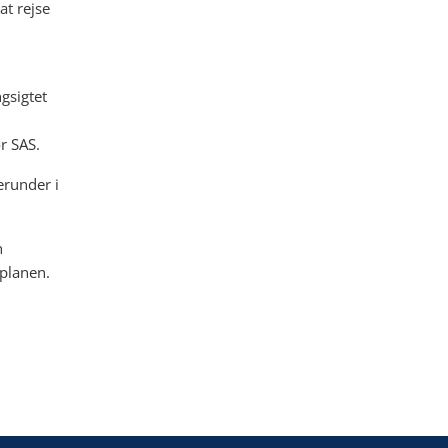
at rejse
gsigtet
r SAS.
erunder i
n
 planen.