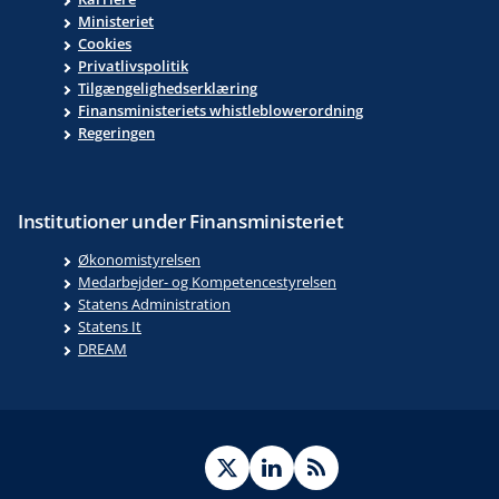
Ministeriet
Cookies
Privatlivspolitik
Tilgængelighedserklæring
Finansministeriets whistleblowerordning
Regeringen
Institutioner under Finansministeriet
Økonomistyrelsen
Medarbejder- og Kompetencestyrelsen
Statens Administration
Statens It
DREAM
Twitter
LinkedIn
RSS