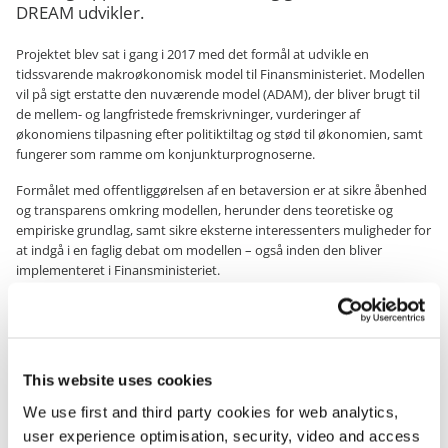
DREAM udvikler.
Projektet blev sat i gang i 2017 med det formål at udvikle en
tidssvarende makroøkonomisk model til Finansministeriet. Modellen
vil på sigt erstatte den nuværende model (ADAM), der bliver brugt til
de mellem- og langfristede fremskrivninger, vurderinger af
økonomiens tilpasning efter politiktiltag og stød til økonomien, samt
fungerer som ramme om konjunkturprognoserne.
Formålet med offentliggørelsen af en betaversion er at sikre åbenhed
og transparens omkring modellen, herunder dens teoretiske og
empiriske grundlag, samt sikre eksterne interessenters muligheder for
at indgå i en faglig debat om modellen – også inden den bliver
implementeret i Finansministeriet.
Med offentliggørelsen af betaversionen overgår projektet til en test-
og implementeringsfase. Arbejdet med fuld implementering af
modellen forventes at strække sig ind i 2023.
This website uses cookies
Projektet er tilknyttet en faglig bestyrelse ledet af professor Torben M.
Andersen og derudover aktuelt bestående af professor Hans-Jørgen
We use first and third party cookies for web analytics,
Whitta-Jakobsen fra Københavns Universitet, Rigsstatistiker Birgitte
user experience optimisation, security, video and access
Anker, Jesper Pedersen fra Nationalbanken, samt afdelingschefer