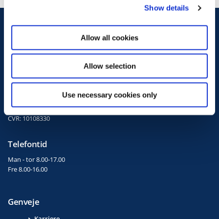
Show details
t
i
Kontakt
o
Allow all cookies
n
Finansministeriet
Christiansborg Slotsplads 1
1218 København K
Allow selection
3392 3333
fm@fm.dk
Use necessary cookies only
EAN: 5798000010505
CVR: 10108330
Telefontid
Man - tor 8.00-17.00
Fre 8.00-16.00
Genveje
Karriere