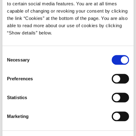
to certain social media features. You are at all times
Mads Kieler og Lars Haagen Pedersen fra Finansministeriet.
Betaversionen er endvidere blevet evalueret af gruppe af
capable of changing or revoking your consent by clicking
internationale eksperter.
the link “Cookies” at the bottom of the page. You are also
able to read more about our use of cookies by clicking
Læs mere om MAKRO på DREAM-gruppens hjemmeside
“Show details” below.
I forbindelse med offentliggørelsen af betaversionen har
Finansministeriet udarbejdet en række dokumentationsnotater og
analyser af forskellige egenskaber ved modellen.
C
Necessary
o
Læs dokumentationsnotater om modellen
n
s
Preferences
e
Pressehenvendelser
n
t
Statistics
Pressetelefon
S
3392 4114
e
Marketing
l
e
c