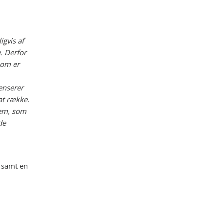
gvis af
. Derfor
som er
enserer
at række.
dem, som
de
3 samt en