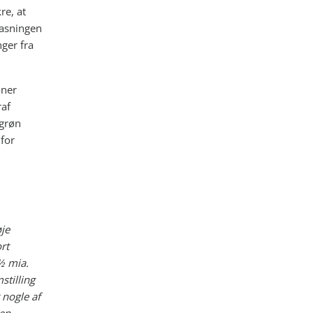
re, at
fasningen
nger fra
oner
raf
 grøn
for
je
rt
½ mia.
stilling
 nogle af