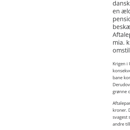
danske
en æld
pensio
beskæf
Aftal
mia. k
omsti
Krigen i
konsekve
bane kom
Derudove
grønne o
Aftalepa
kroner. 
svagest 
andre ti