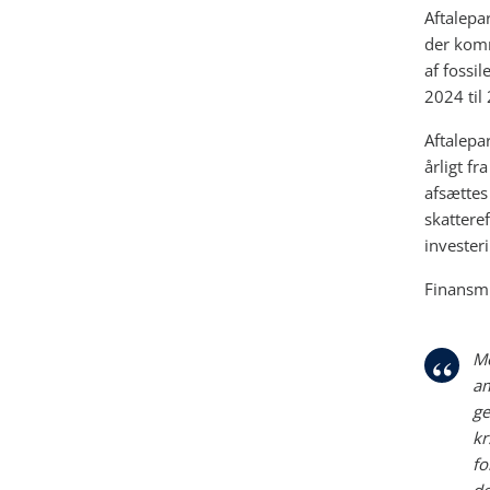
Aftalepa
der komm
af fossil
2024 til
Aftalepa
årligt f
afsættes
skattere
invester
Finansmi
Me
am
ge
kr
fo