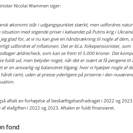
nister Nicolai Wammen siger:
nsk økonomi står i udgangspunktet stærkt, men udfordres naturli
 situation med stigende priser i kølvandet på Putins krig i Ukraine
 jeg glad for, at vi nu kan give en håndsrækning til nogle af dem, 
rligt udfordret af inflationen. Det er bl.a. folkepensionister, som
dtager ældrecheck, som kan se frem til 5.000 kroner. Det komp
ke fuldt ud, men betyder noget, når det er svært at få pengene til 
t er en ansvarlig og balanceret tilgang, hvor vi hjælper nogle af 
 hårdt ramt, uden at presse yderligere på priserne i den nuværen
tuation.
gså aftalt en forhøjelse af beskæftigelsesfradraget i 2022 og 202
af elafgiften i 2022 og 2023. Aftalen er fuldt finansieret.
øn fond