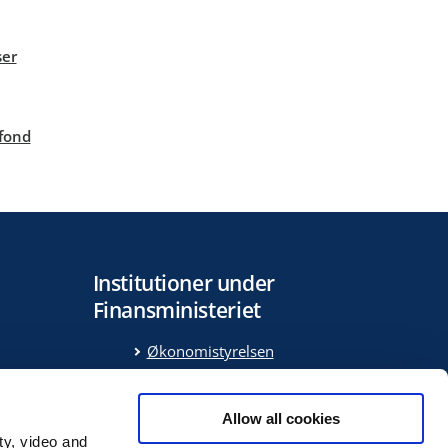
ser
 fond
Institutioner under
Finansministeriet
Økonomistyrelsen
Medarbejder- og
Kompetencestyrelsen
ring
Allow all cookies
Statens Administration
ty, video and
Statens It