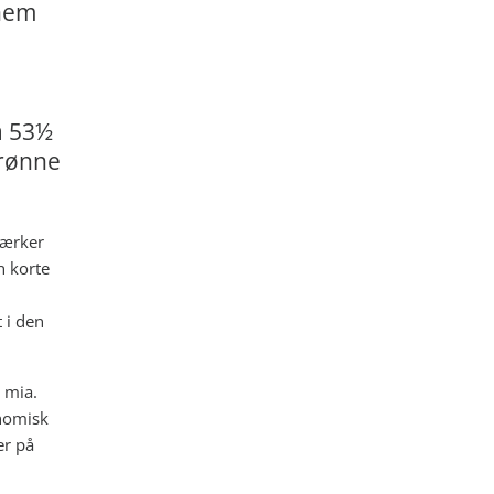
nnem
å 53½
grønne
mærker
n korte
 i den
 mia.
onomisk
er på