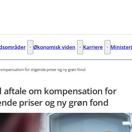
jdsområder
Økonomisk viden
Karriere
Minister
Arbejdsområder - Flere links
Økonomisk viden - Flere links
Karriere - Fler
kompensation for stigende priser og ny grøn fond
 aftale om kompensation for
ende priser og ny grøn fond