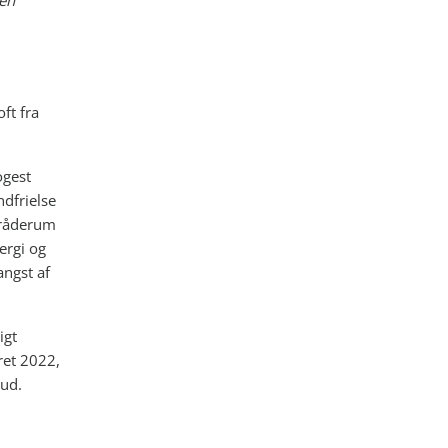
den
ft fra
ogest
dfrielse
 råderum
ergi og
angst af
igt
ret 2022,
 ud.