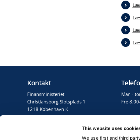
Læs
Læs
Læs
Læs
Kontakt
Telefo
Finansministeriet
Man - to
Christiansborg Slotsplads 1
Fre 8.00
1218 København K
3392 3333
This website uses cookie
fm@fm.dk
We use first and third part