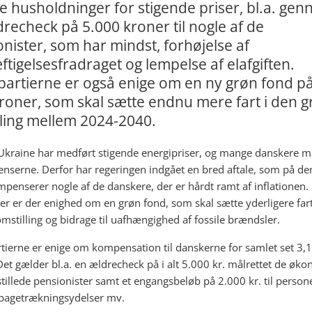
 husholdninger for stigende priser, bl.a. ge
recheck på 5.000 kroner til nogle af de
nister, som har mindst, forhøjelse af
tigelsesfradraget og lempelse af elafgiften.
epartierne er også enige om en ny grøn fond p
roner, som skal sætte endnu mere fart i den 
lling mellem 2024-2040.
 Ukraine har medført stigende energipriser, og mange danskere 
nserne. Derfor har regeringen indgået en bred aftale, som på de
penserer nogle af de danskere, der er hårdt ramt af inflationen.
r er der enighed om en grøn fond, som skal sætte yderligere fart
mstilling og bidrage til uafhængighed af fossile brændsler.
rtierne er enige om kompensation til danskerne for samlet set 3,1
Det gælder bl.a. en ældrecheck på i alt 5.000 kr. målrettet de øk
stillede pensionister samt et engangsbeløb på 2.000 kr. til person
lbagetrækningsydelser mv.