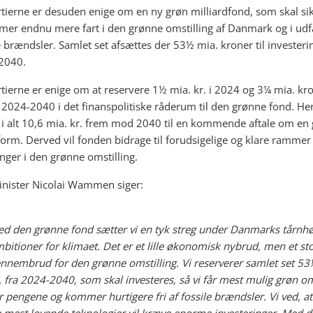
rtierne er desuden enige om en ny grøn milliardfond, som skal sik
er endnu mere fart i den grønne omstilling af Danmark og i ud
e brændsler. Samlet set afsættes der 53½ mia. kroner til investeri
 2040.
rtierne er enige om at reservere 1½ mia. kr. i 2024 og 3¼ mia. kr
ra 2024-2040 i det finanspolitiske råderum til den grønne fond. He
 i alt 10,6 mia. kr. frem mod 2040 til en kommende aftale om en
form. Derved vil fonden bidrage til forudsigelige og klare rammer 
inger i den grønne omstilling.
nister Nicolai Wammen siger:
d den grønne fond sætter vi en tyk streg under Danmarks tårnhø
bitioner for klimaet. Det er et lille økonomisk nybrud, men et sto
nnembrud for den grønne omstilling. Vi reserverer samlet set 53
. fra 2024-2040, som skal investeres, så vi får mest mulig grøn om
r pengene og kommer hurtigere fri af fossile brændsler. Vi ved, at