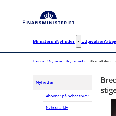
Gå til forsiden
Ministeren
Nyheder
Udgivelser
Arbe
Nyheder - Flere links
Forside
Nyheder
Nyhedsarkiv
Bred aftale om 
Bred
Nyheder
stig
Abonnér på nyhedsbrev
Nyhedsarkiv