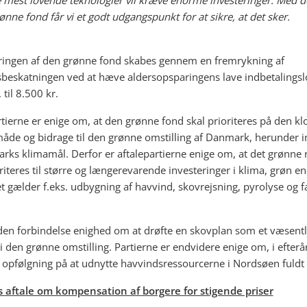
 mest lovende teknologier vil kræve enorme investeringer. Med 
ønne fond får vi et godt udgangspunkt for at sikre, at det sker.
ringen af den grønne fond skabes gennem en fremrykning af
beskatningen ved at hæve aldersopsparingens lave indbetalingslo
 til 8.500 kr.
rtierne er enige om, at den grønne fond skal prioriteres på den kl
åde og bidrage til den grønne omstilling af Danmark, herunder in
rks klimamål. Derfor er aftalepartierne enige om, at det grønne
riteres til større og længerevarende investeringer i klima, grøn en
et gælder f.eks. udbygning af havvind, skovrejsning, pyrolyse og f
 den forbindelse enighed om at drøfte en skovplan som et væsentl
i den grønne omstilling. Partierne er endvidere enige om, i efterå
e opfølgning på at udnytte havvindsressourcerne i Nordsøen fuldt
 aftale om kompensation af borgere for stigende priser