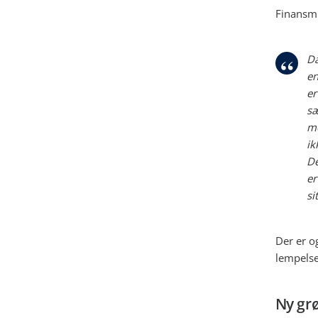
Finansmi
Da
en
er
sæ
mo
ik
De
er
si
Der er o
lempelse 
Ny gr