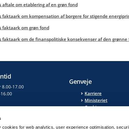
 aftale om etablering af en grøn fond
 faktaark om kompensation af borgere for stigende energipri
 faktaark om grøn fond
 faktaark om de finanspolitiske konsekvenser af den grønne
ntid
Genveje
r 8.00-17.00
Karriere
-16.00
Ministeriet
Cookies
Privatlivspolitik
s
Tilgængelighedserklæ
y cookies for web analytics, user experience optimisation, securi
Finansministeriets