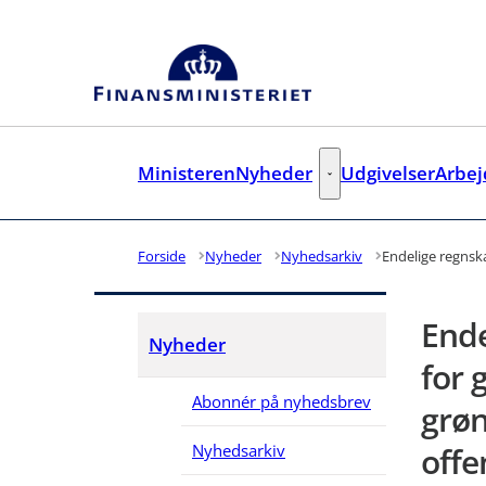
Gå til forsiden
Ministeren
Nyheder
Udgivelser
Arbe
Nyheder - Flere links
Forside
Nyheder
Nyhedsarkiv
Endelige regnska
Ende
Nyheder
for 
Abonnér på nyhedsbrev
grøn
Nyhedsarkiv
offe