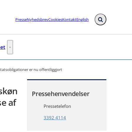
Presse
Nyhedsbrev
Cookies
Kontakt
English
Fold søgefelt ud
iet
e links
Ministeriet - Flere links
tatsobligationer er nu offentliggjort
 skøn
Pressehenvendelser
se af
Pressetelefon
3392 4114