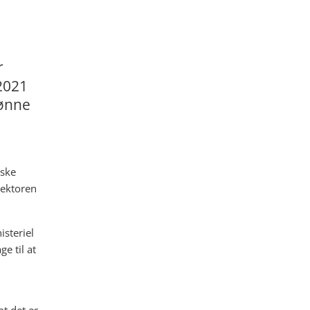
r
 2021
rønne
iske
sektoren
steriel
e til at