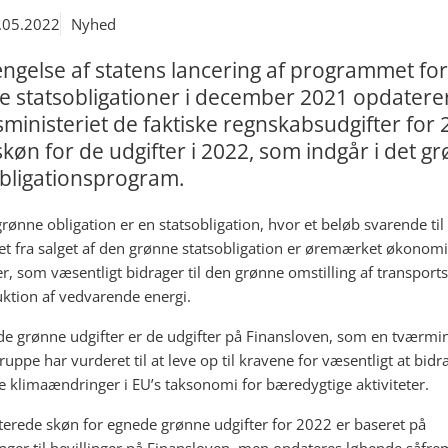
.05.2022
Nyhed
ængelse af statens lancering af programmet for
e statsobligationer i december 2021 opdatere
ministeriet de faktiske regnskabsudgifter for
køn for de udgifter i 2022, som indgår i det g
obligationsprogram.
rønne obligation er en statsobligation, hvor et beløb svarende til
t fra salget af den grønne statsobligation er øremærket økonom
ter, som væsentligt bidrager til den grønne omstilling af transport
ktion af vedvarende energi.
e grønne udgifter er de udgifter på Finansloven, som en tværmini
uppe har vurderet til at leve op til kravene for væsentligt at bidrag
 klimaændringer i EU’s taksonomi for bæredygtige aktiviteter.
erede skøn for egnede grønne udgifter for 2022 er baseret på