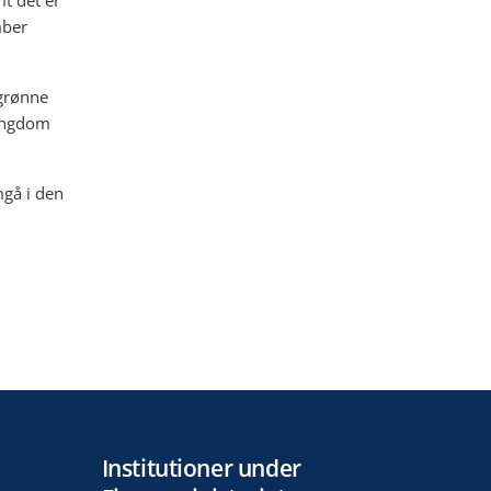
t det er
mber
grønne
Kingdom
mgå i den
Institutioner under