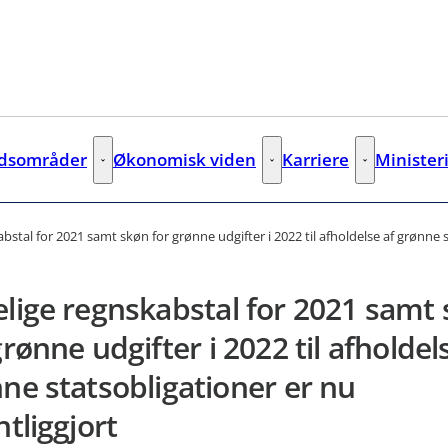
jdsområder
Økonomisk viden
Karriere
Minister
Arbejdsområder - Flere links
Økonomisk viden - Flere links
Karriere - Fler
bstal for 2021 samt skøn for grønne udgifter i 2022 til afholdelse af grønne s
lige regnskabstal for 2021 samt
grønne udgifter i 2022 til afholdel
ne statsobligationer er nu
ntliggjort