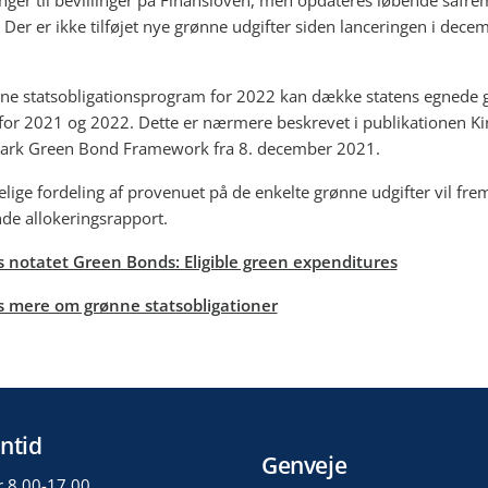
nger til bevillinger på Finansloven, men opdateres løbende såfrem
. Der er ikke tilføjet nye grønne udgifter siden lanceringen i dece
ne statsobligationsprogram for 2022 kan dække statens egnede 
 for 2021 og 2022. Dette er nærmere beskrevet i publikationen 
ark Green Bond Framework fra 8. december 2021.
lige fordeling af provenuet på de enkelte grønne udgifter vil fre
e allokeringsrapport.
 notatet Green Bonds: Eligible green expenditures
 mere om grønne statsobligationer
ntid
Genveje
r 8.00-17.00