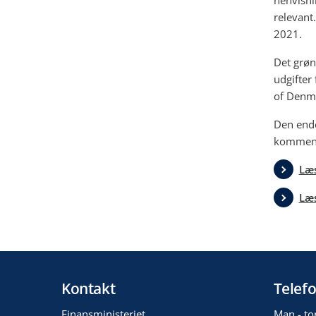
henvisni
relevant
2021.
Det grøn
udgifter
of Denm
Den ende
kommend
Læs
Læs
Kontakt
Telefo
Finansministeriet
Man - to