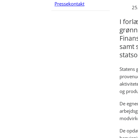
Pressekontakt
25
I forl
grønn
Finans
samt s
stats
Statens g
provenue
aktivite
og produ
De egned
arbejdsgr
modvirke
De opdat