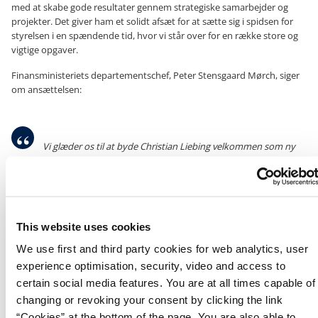
med at skabe gode resultater gennem strategiske samarbejder og
projekter. Det giver ham et solidt afsæt for at sætte sig i spidsen for
styrelsen i en spændende tid, hvor vi står over for en række store og
vigtige opgaver.
Finansministeriets departementschef, Peter Stensgaard Mørch, siger
om ansættelsen:
Vi glæder os til at byde Christian Liebing velkommen som ny
direktør for Medarbejder- og Kompetencestyrelsen. Med solid
erfaring fra hele styringskæden – lige fra daglig drift i en
styrelse til betjening af regeringens centrale udvalg - og med en
utrolig stærk faglighed og udpræget evne til at finde løsninger,
er Christian den helt rigtige til at stå i spidsen for arbejdet med
This website uses cookies
at forhandle overenskomster samt at understøtte og udvikle
statens ledere og arbejdspladser. Peter Stensgaard Mørch,
We use first and third party cookies for web analytics, user
departementschef i Finansministeriet.
experience optimisation, security, video and access to
certain social media features. You are at all times capable of
changing or revoking your consent by clicking the link
Christian Liebing ser frem til at starte som direktør for Medarbejder-
og Kompetencestyrelsen:
“Cookies” at the bottom of the page. You are also able to