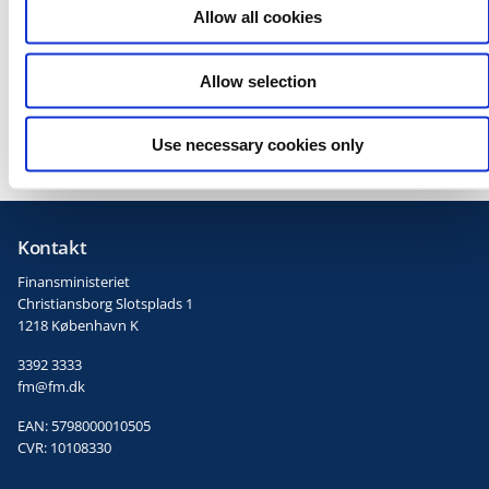
o
Pressehenvendelser
Allow all cookies
n
Pressetelefon
Allow selection
3392 4114
Use necessary cookies only
Kontakt
Finansministeriet
Christiansborg Slotsplads 1
1218 København K
3392 3333
fm@fm.dk
EAN: 5798000010505
CVR: 10108330