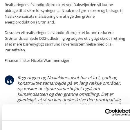
Realiseringen af vandkraftprojektet ved Buksefjorden vil kunne
bidrage til at sikre forsyningen af Nuuk med grøn strøm og bidrage til
Naalakkersuisuts målsætning om at øge den grønne
energiproduktion i Grønland.
Desuden vil realiseringen af vandkraftprojektet kunne reducere
Grønlands samlede CO2-udledning og udgøre et vigtigt skridt i retning
af et mere bæredygtigt samfund i overensstemmelse med bl.a.
Parisaftalen.
Finansminister Nicolai Wammen siger:
Regeringen og Naalakkersuisut har et tæt, godt og
konstruktivt samarbejde på en lang række områder,
og ønsker at styrke samarbejdet også om
klimaindsatsen og den grønne omstilling. Det er
glædeligt, at vi nu kan underskrive den principaftale,
som vi indgik tilbage i oktober 2024, og som afspejler
vores samarbejde og fælles opbakning til den grønne
omstilling i Grønland.