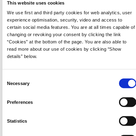
This website uses cookies
Naalakkersuisoq for Finanser og Skatter Erik Jensen siger:
We use first and third party cookies for web analytics, user
experience optimisation, security, video and access to
Jeg er meget glad for, at vi nu har formaliseret denne
certain social media features. You are at all times capable of
aftale, som bringer os et stort skridt nærmere
realiseringen af vandkraftprojektet ved Buksefjorden.
changing or revoking your consent by clicking the link
Projektet er centralt i vores indsats for at fremme
“Cookies” at the bottom of the page. You are also able to
vedvarende energikilder og reducere vores
read more about our use of cookies by clicking “Show
afhængighed af fossile brændstoffer. Samtidig skaber
det økonomiske muligheder og en mere robust
details” below.
energiforsyning for fremtidige generationer.
C
For at understøtte tilblivelsen af vandkraftprojektet er parterne med
Necessary
o
principaftalen enige om, at den danske stat – under forbehold for en
n
række forudsætninger – vil tilbyde 95 pct. garantistillelse for
vandkraftprojektets låntagning og relevante
s
Preferences
finansieringsomkostninger.
e
n
Principaftalen blev indgået i oktober 2024, men underskrives nu
t
Statistics
formelt af begge parter.
S
e