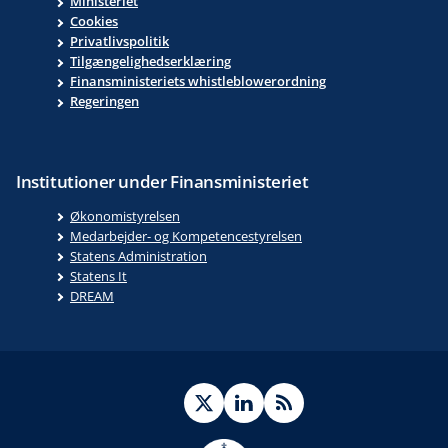
Ministeriet
Cookies
Privatlivspolitik
Tilgængelighedserklæring
Finansministeriets whistleblowerordning
Regeringen
Institutioner under Finansministeriet
Økonomistyrelsen
Medarbejder- og Kompetencestyrelsen
Statens Administration
Statens It
DREAM
Twitter
LinkedIn
RSS