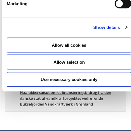
Marketing
l
e
c
Pressehenvendelser
Show details
t
Pressetelefon
i
o
3392 4114
Allow all cookies
n
Allow selection
Materiale til download
Use necessary cookies only
Læs Principaftale mellem regeringen og
Naalakkersuisut om et finansieringsbidrag fra den
danske stat til vandkraftprojektet vedrørende
Buksefjorden Vandkraftværk i Grønland