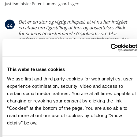
Justitsminister Peter Hummelgaard siger:
Det er en stor og vigtig milepæl, at vi nu har indgået
en aftale om ligestilling af løn- og ansættelsesvilkår
for statens tjenestemænd i Grønland, som bl.a.
omfatter grønlandske politi- og anstaltsbetjente, der
hver dag går på arbejde for at skabe tryghed for
borgerne i Grønland. Jeg er rigtig glad for, at vi med
aftalen er med til at styrke sammenholdet i
rigsfællesskabet.
This website uses cookies
We use first and third party cookies for web analytics, user
Naalakkersuisoq for Finanser og Skatter Mùte B. Egede siger:
experience optimisation, security, video and access to
certain social media features. You are at all times capable of
Det er et vigtigt skridt, at vilkårene for statens
changing or revoking your consent by clicking the link
tjenestemænd i Grønland nu bliver ligestillet med de
“Cookies” at the bottom of the page. You are also able to
vilkår, der gælder for statens ansatte i Danmark. Nu
read more about our use of cookies by clicking “Show
følger det videre arbejde med ligestilling for både
statens tjenestemænd og overenskomstansatte – og
details” below.
for ikke mindst de tjenestemænd, som allerede er
gået på pension. Det er således et arbejde, som vi ser