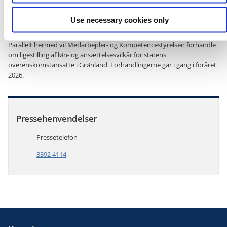
til statens erhvervsaktive tjenestemænd i Grønland med
tjenestemandspensionerne for statens tjenestemænd i Danmark og
Use necessary cookies only
på Færøerne.
Parallelt hermed vil Medarbejder- og Kompetencestyrelsen forhandle
om ligestilling af løn- og ansættelsesvilkår for statens
overenskomstansatte i Grønland. Forhandlingerne går i gang i foråret
2026.
Pressehenvendelser
Pressetelefon
3392 4114