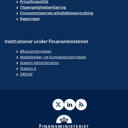
Privatlivspolitik
Tilgængelighedserklæring
Finansministeriets whistleblowerordning
Regeringen
Institutioner under Finansministeriet
Økonomistyrelsen
Medarbejder- og Kompetencestyrelsen
Statens Administration
Statens It
DREAM
Twitter
LinkedIn
RSS