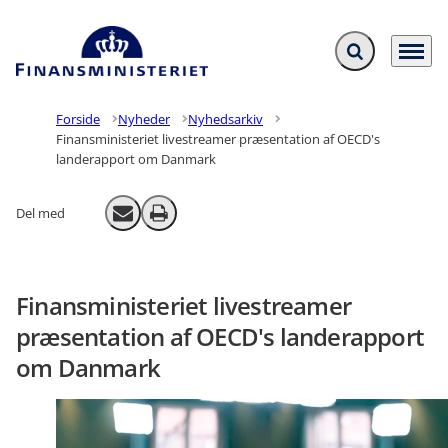
Fold søgefelt ud
Menu
Gå til forsiden
Forside
Nyheder
Nyhedsarkiv
Finansministeriet livestreamer præsentation af OECD's
landerapport om Danmark
Del med
Send email
Print
Finansministeriet livestreamer
præsentation af OECD's landerapport
om Danmark