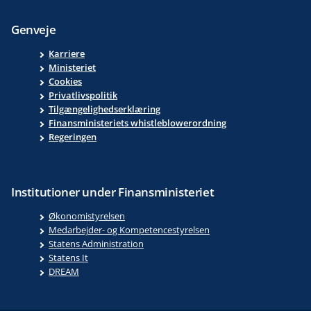
Genveje
Karriere
Ministeriet
Cookies
Privatlivspolitik
Tilgængelighedserklæring
Finansministeriets whistleblowerordning
Regeringen
Institutioner under Finansministeriet
Økonomistyrelsen
Medarbejder- og Kompetencestyrelsen
Statens Administration
Statens It
DREAM