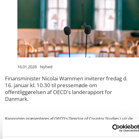
16.01.2026
Nyhed
Finansminister Nicolai Wammen inviterer fredag d.
16. januar kl. 10.30 til pressemøde om
offentliggørelsen af OECD's landerapport for
Danmark.
Rapporten præsenteres af OECD's Director of Country Studies Luiz de
Mello. Herefter vil finansminister Nicolai Wammen kommentere
rapporten, inden der vil være lejlighed til at stille spørgsmål.