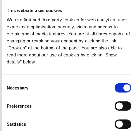
Præsentationen og de efterfølgende spørgsmål kan genses her på
siden.
This website uses cookies
We use first and third party cookies for web analytics, user
experience optimisation, security, video and access to
certain social media features. You are at all times capable of
changing or revoking your consent by clicking the link
“Cookies” at the bottom of the page. You are also able to
read more about our use of cookies by clicking “Show
details” below.
C
Necessary
o
n
s
Preferences
Pressehenvendelser
e
n
Pressetelefon
t
Statistics
3392 4114
S