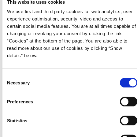
This website uses cookies
omstilling. Derfor sætter regeringen nu for første
gang i Danmark en ambitiøs grøn retning for de 380
We use first and third party cookies for web analytics, user
mia. kr., som det offentlige køber ind for hvert år.
experience optimisation, security, video and access to
Med Grønne indkøb for en grøn fremtid lægger vi
certain social media features. You are at all times capable of
sporene til en fremtid, hvor de offentlige indkøb har
changing or revoking your consent by clicking the link
et markant lavere klimaaftryk og bidrager til de
“Cookies” at the bottom of the page. You are also able to
danske klimamål.
read more about our use of cookies by clicking “Show
details” below.
Klimaforandringerne er en af de største og mest altomfattende
udfordringer, vi står over for. Kun gennem et målrettet arbejde med
grøn omstilling kan vi forhindre, at kommende generationer skal bære
byrden alene.
C
Necessary
o
n
s
Hent publikationen
Preferences
e
Læs Grønne indkøb for en grøn fremtid - strategi for
n
grønne offentlige indkøb
t
Statistics
S
e