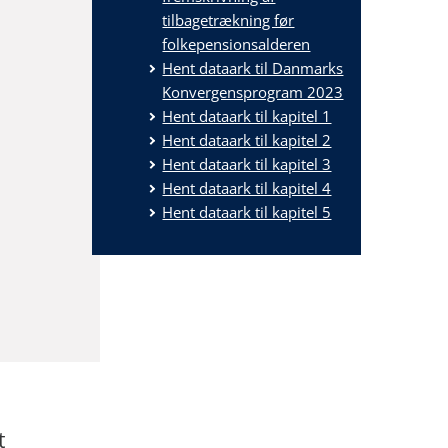
tilbagetrækning før
folkepensionsalderen
Hent dataark til Danmarks
Konvergensprogram 2023
Hent dataark til kapitel 1
Hent dataark til kapitel 2
Hent dataark til kapitel 3
Hent dataark til kapitel 4
Hent dataark til kapitel 5
t