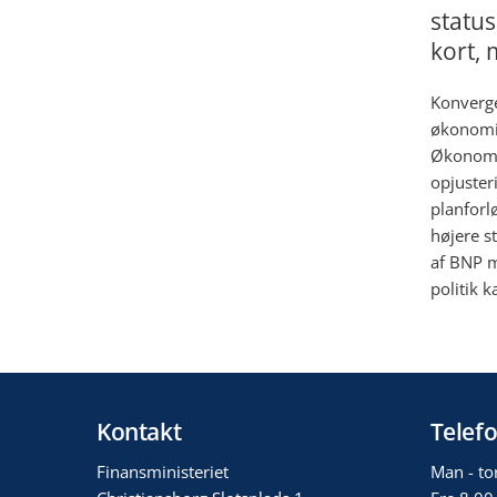
statu
kort, 
Konverge
økonomi 
Økonomis
opjusteri
planforl
højere s
af BNP m
politik k
Kontakt
Telefo
Finansministeriet
Man - to