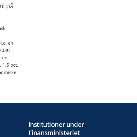
mi på
nsk
.a. en
 2030-
r en
 1,5 pct.
onomiske
Institutioner under
Finansministeriet