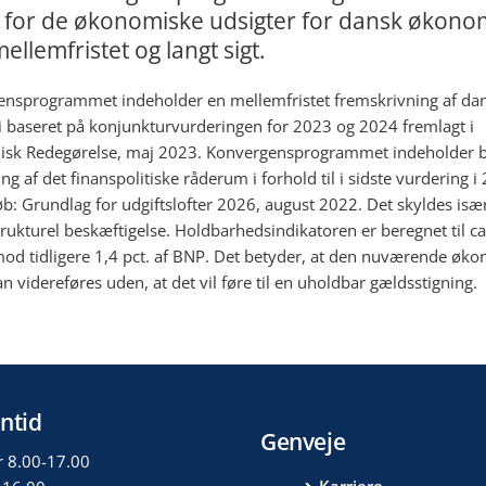
s for de økonomiske udsigter for dansk økono
mellemfristet og langt sigt.
nsprogrammet indeholder en mellemfristet fremskrivning af da
baseret på konjunkturvurderingen for 2023 og 2024 fremlagt i
k Redegørelse, maj 2023. Konvergensprogrammet indeholder bl
ng af det finanspolitiske råderum i forhold til i sidste vurdering i
øb: Grundlag for udgiftslofter 2026, august 2022. Det skyldes isæ
trukturel beskæftigelse. Holdbarhedsindikatoren er beregnet til ca.
od tidligere 1,4 pct. af BNP. Det betyder, at den nuværende øk
an videreføres uden, at det vil føre til en uholdbar gældsstigning.
ntid
Genveje
r 8.00-17.00
Karriere