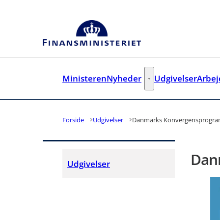
Gå til forsiden
Ministeren
Nyheder
Udgivelser
Arbe
Nyheder - Flere links
Forside
Udgivelser
Danmarks Konvergensprogra
Dan
Udgivelser