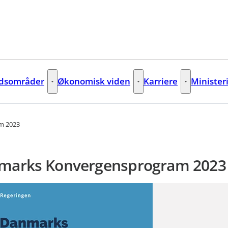
jdsområder
Økonomisk viden
Karriere
Minister
Arbejdsområder - Flere links
Økonomisk viden - Flere links
Karriere - Fler
m 2023
marks Konvergensprogram 2023