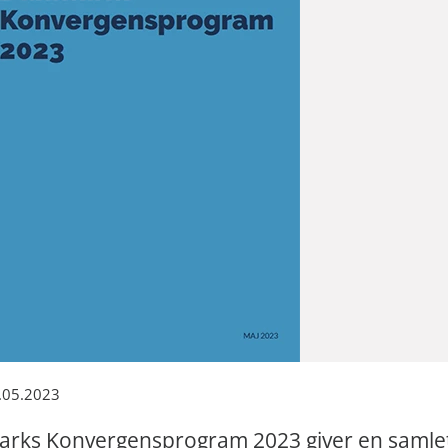
.05.2023
rks Konvergensprogram 2023 giver en samle