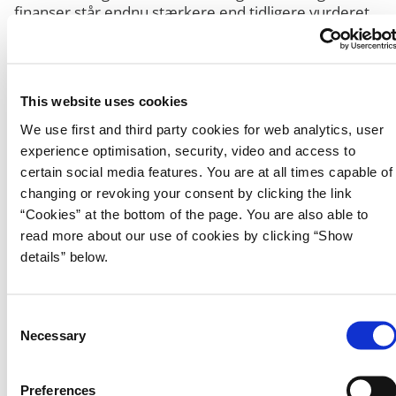
finanser står endnu stærkere end tidligere vurderet,
især som følge af opjustering af den skønnede
strukturelle beskæftigelse.
Publikationen indeholder en ny mellemfristet fremskrivning, herunder
This website uses cookies
de sam-fundsøkonomiske forudsætninger og overordnede
finanspolitiske rammer frem mod 2030.
We use first and third party cookies for web analytics, user
experience optimisation, security, video and access to
Siden den mellemfristede fremskrivning 2030-planforløb: Grundlag for
certain social media features. You are at all times capable of
udgiftslofter, august 2023 er der i fremskrivningen indarbejdet ny
information om arbejdsmarkedet, de offentlige finanser og dansk
changing or revoking your consent by clicking the link
økonomi i øvrigt. Desuden er der indarbejdet virkningen af politiske
“Cookies” at the bottom of the page. You are also able to
aftaler mv. indgået siden august 2023.
read more about our use of cookies by clicking “Show
details” below.
Hent publikationen
C
Læs Opdateret mellemfristet forløb, maj 2024
Necessary
o
Hent dataark om Opdateret mellemfristet forløb, maj
n
2024
s
Hent dataark - Figurer og tabeller
Preferences