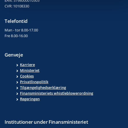
EAN: 5798000010505
CVR: 10108330
Telefontid
Man - tor 8.00-17.00
Fre 8.00-16.00
Genveje
Karriere
Ministeriet
Cookies
Privatlivspolitik
Tilgængelighedserklæring
Finansministeriets whistleblowerordning
Regeringen
Institutioner under Finansministeriet