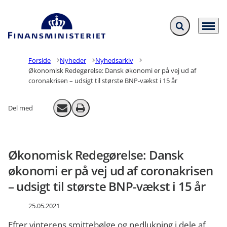
Fold søgefelt ud
Menu
Gå til forsiden
Forside
Nyheder
Nyhedsarkiv
Økonomisk Redegørelse: Dansk økonomi er på vej ud af
coronakrisen – udsigt til største BNP-vækst i 15 år
Del med
Send email
Print
Økonomisk Redegørelse: Dansk
økonomi er på vej ud af coronakrisen
– udsigt til største BNP-vækst i 15 år
25.05.2021
Efter vinterens smittebølge og nedlukning i dele af