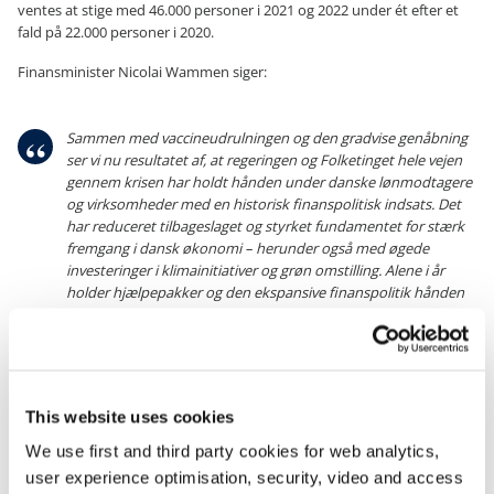
ventes at stige med 46.000 personer i 2021 og 2022 under ét efter et
fald på 22.000 personer i 2020.
Finansminister Nicolai Wammen siger:
Sammen med vaccineudrulningen og den gradvise genåbning
ser vi nu resultatet af, at regeringen og Folketinget hele vejen
gennem krisen har holdt hånden under danske lønmodtagere
og virksomheder med en historisk finanspolitisk indsats. Det
har reduceret tilbageslaget og styrket fundamentet for stærk
fremgang i dansk økonomi – herunder også med øgede
investeringer i klimainitiativer og grøn omstilling. Alene i år
holder hjælpepakker og den ekspansive finanspolitik hånden
under 85.000 danske job.
Økonomisk Redegørelse viser også, at coronakrisen har ramt de
enkelte dele af økonomien meget forskelligt. Det gælder både i
This website uses cookies
forhold til tilbagegangen og i forhold til, hvor hurtigt aktiviteten er
vendt tilbage. Der er i høj grad tale om en økonomi i to hastigheder.
We use first and third party cookies for web analytics,
Så selvom der tegner sig en stærk og hurtig fremgang for store dele af
user experience optimisation, security, video and access
erhvervslivet, er der fortsat virksomheder, som er hårdt ramt.