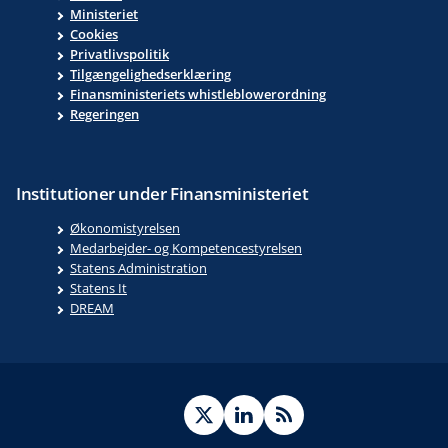
Ministeriet
Cookies
Privatlivspolitik
Tilgængelighedserklæring
Finansministeriets whistleblowerordning
Regeringen
Institutioner under Finansministeriet
Økonomistyrelsen
Medarbejder- og Kompetencestyrelsen
Statens Administration
Statens It
DREAM
Twitter
LinkedIn
RSS