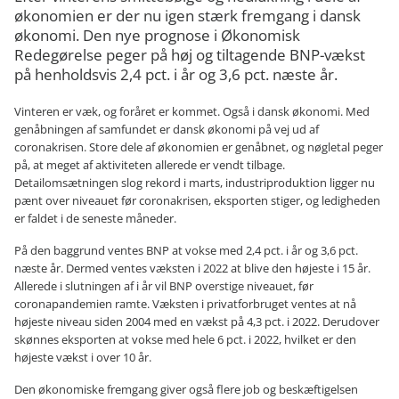
økonomien er der nu igen stærk fremgang i dansk
økonomi. Den nye prognose i Økonomisk
Redegørelse peger på høj og tiltagende BNP-vækst
på henholdsvis 2,4 pct. i år og 3,6 pct. næste år.
Vinteren er væk, og foråret er kommet. Også i dansk økonomi. Med
genåbningen af samfundet er dansk økonomi på vej ud af
coronakrisen. Store dele af økonomien er genåbnet, og nøgletal peger
på, at meget af aktiviteten allerede er vendt tilbage.
Detailomsætningen slog rekord i marts, industriproduktion ligger nu
pænt over niveauet før coronakrisen, eksporten stiger, og ledigheden
er faldet i de seneste måneder.
På den baggrund ventes BNP at vokse med 2,4 pct. i år og 3,6 pct.
næste år. Dermed ventes væksten i 2022 at blive den højeste i 15 år.
Allerede i slutningen af i år vil BNP overstige niveauet, før
coronapandemien ramte. Væksten i privatforbruget ventes at nå
højeste niveau siden 2004 med en vækst på 4,3 pct. i 2022. Derudover
skønnes eksporten at vokse med hele 6 pct. i 2022, hvilket er den
højeste vækst i over 10 år.
Den økonomiske fremgang giver også flere job og beskæftigelsen