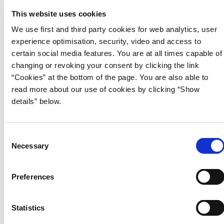
§ 6. Udenrigsministeriet
This website uses cookies
§ 7. Finansministeriet
§ 8. Erhvervsministeriet
We use first and third party cookies for web analytics, user
§ 9. Skatteministeriet
experience optimisation, security, video and access to
§ 10. Økonomiministeriet
certain social media features. You are at all times capable of
§ 11. Justitsministeriet
changing or revoking your consent by clicking the link
§ 12. Forsvarsministeriet
“Cookies” at the bottom of the page. You are also able to
§ 14. Udlændinge- og Integrationsministeriet
§ 15. Social-, Bolig- og Ældreministeriet
read more about our use of cookies by clicking “Show
§ 16. Indenrigs- og Sundhedsministeriet
details” below.
§ 17. Beskæftigelsesministeriet
§ 19. Uddannelses- og Forskningsministeriet
§ 20. Børne- og Undervisningsministeriet
C
§ 21. Kulturministeriet
Necessary
o
§ 22. By-, Land- og Kirkeministeriet
§ 23. Miljøministeriet
n
§ 24. Ministeriet for Fødevarer, Landbrug og Fiskeri
s
Preferences
§ 25. Digitaliserings- og Ligestillingsministeriet
e
§ 28. Transportministeriet
n
§ 29. Klima-, Energi- og Forsyningsministeriet
t
Statistics
§ 35. Generelle reserver
§ 36. Pensionsvæsenet
S