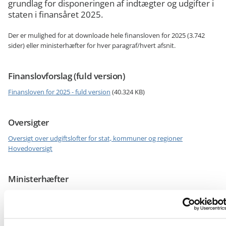
grundlag for disponeringen af indtægter og udgifter i
staten i finansåret 2025.
Der er mulighed for at downloade hele finansloven for 2025 (3.742
sider) eller ministerhæfter for hver paragraf/hvert afsnit.
Finanslovforslag (fuld version)
Finansloven for 2025 - fuld version
(40.324 KB)
Oversigter
Oversigt over udgiftslofter for stat, kommuner og regioner
Hovedoversigt
Ministerhæfter
§ 1. Kongen
§ 2. Medlemmer af det kongelige hus m.fl.
§ 3. Folketinget
§ 5. Statsministeriet