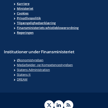
Karriere
Ministeriet
Cookies
Privatlivspolitik
Tilgængelighedserklæring
Finansministeriets whistleblowerordning
Regeringen
Institutioner under Finansministeriet
Økonomistyrelsen
Medarbejder- og Kompetencestyrelsen
Statens Administration
Statens It
DREAM
Twitter
LinkedIn
RSS