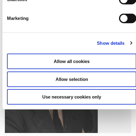
Finansminister 15.11.1962 - 24.08.1965
Socialdemokratiet
S
e
Marketing
l
e
c
Show details
t
i
o
Allow all cookies
n
Allow selection
Use necessary cookies only