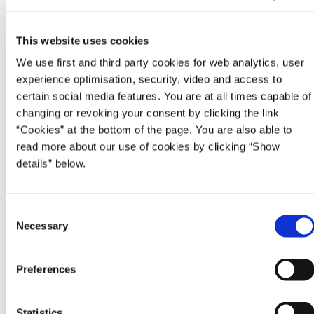
This website uses cookies
We use first and third party cookies for web analytics, user
experience optimisation, security, video and access to
certain social media features. You are at all times capable of
changing or revoking your consent by clicking the link
“Cookies” at the bottom of the page. You are also able to
read more about our use of cookies by clicking “Show
details” below.
C
Necessary
o
n
s
Preferences
e
Poul Hansen
n
t
Statistics