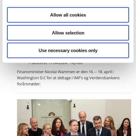
i
o
Allow all cookies
n
Allow selection
Finansministeren tager til Washington med
Use necessary cookies only
grønt budskab
Publiceret
17.04.2024
Nyhed
Finansminister Nicolai Wammen er den 16. – 18. april i
Washington D.C for at deltage i IMF’s og Verdensbankens
forårsmøder.