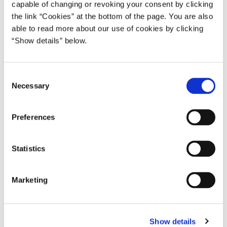
capable of changing or revoking your consent by clicking
the link “Cookies” at the bottom of the page. You are also
able to read more about our use of cookies by clicking
“Show details” below.
C
Necessary
o
Finansministre i fælles kamp for klimaet
n
Publiceret
18.04.2024
Nyhed
s
Preferences
Finansminister Nicolai Wammen og 91 af af hans
e
ministerkollegaer verden over er enige om, at finansministre
n
skal spille en større rolle i bestræbelserne på at nå
t
Statistics
klimamålene.
S
e
Marketing
l
e
c
Show details
t