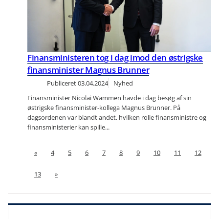
Finansministeren tog i dag imod den østrigske
finansminister Magnus Brunner
Publiceret
03.04.2024
Nyhed
Finansminister Nicolai Wammen havde i dag besøg af sin
østrigske finansminister-kollega Magnus Brunner. På
dagsordenen var blandt andet, hvilken rolle finansministre og
finansministerier kan spille...
«
4
5
6
7
8
9
10
11
12
13
»