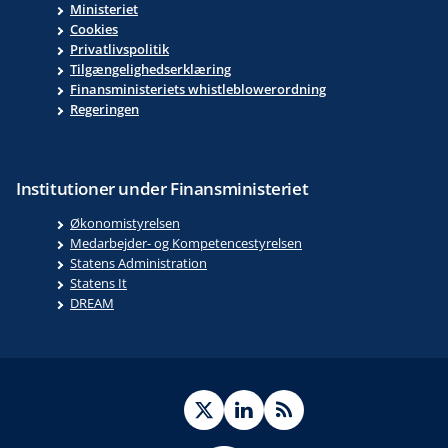
Ministeriet
Cookies
Privatlivspolitik
Tilgængelighedserklæring
Finansministeriets whistleblowerordning
Regeringen
Institutioner under Finansministeriet
Økonomistyrelsen
Medarbejder- og Kompetencestyrelsen
Statens Administration
Statens It
DREAM
Twitter
LinkedIn
RSS