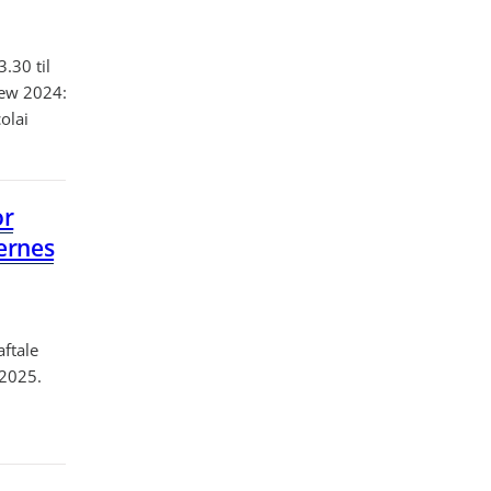
3.30 til
iew 2024:
olai
or
nernes
ftale
 2025.