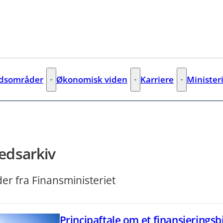
jdsområder
Økonomisk viden
Karriere
Minister
Arbejdsområder - Flere links
Økonomisk viden - Flere links
Karriere - Fler
edsarkiv
r fra Finansministeriet
Principaftale om et finansieringsb