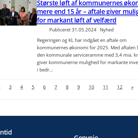
Største løft af kommunernes øko
mere end 15 år – aftale giver mul
for markant løft af velfærd
Publiceret
31.05.2024
Nyhed
Regeringen og KL har indgået en aftale om
kommunernes økonomi for 2025. Med aftalen l
den kommunale serviceramme med 3,4 mia. kr
giver kommunerne mulighed for markante inve
i bedr...
«
3
4
5
6
7
8
9
10
11
12
»
ntid
Genveje