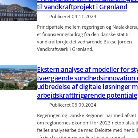
til vandkraftprojekt i Grønland
Publiceret
04.11.2024
Principaftale mellem regeringen og Naalakkers
et finansieringsbidrag fra den danske stat til
vandkraftprojektet vedrørende Buksefjorden
Vandkraftværk i Grønland.
Ekstern analyse af modeller for st
tværgående sundhedsinnovation 
udbredelse af digitale løsninger 
arbejdskraftfrigørende potentiale
Publiceret
06.09.2024
Regeringen og Danske Regioner har med afsæt i
om regionernes økonomi for 2023 netop afslutt
fælles analysearbejde med Deloitte med henblik
afsøge barrierer og mulige løsningsmodel...