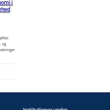
nomi i
ighed
øftes
. og
steringer
Institutioner under