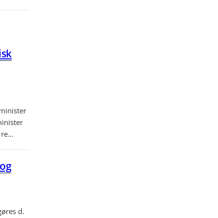
isk
minister
inister
re...
 og
øres d.