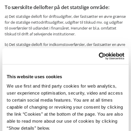
To særskilte dellofter på det statslige område:
a) Det statslige delloft for driftsudgifter, der fastsætter en øvre grænse
for de statslige nettodriftsudgifter, udgifter til tilskud mv. og udgifter
til overførsler til udlandet i finansåret. Herunder er bl.a. omfattet
tilskud til drift af selvejende institutioner.
b) Det statslige delloft for indkomstoverførsler, der fastsætter en øvre
grænse for de statslige udgifter i finansåret til indkomstoverførsler
mv. Det omfatter bl.a. lovbundne driftsudgifter i forbindelse med
beskæftigelsesindsatsen, men ikke udgifter til ledighedsrelaterede
indkomstoverførsler mv.
This website uses cookies
Tryk her og find i excellarket en oversigt over alle hovedkonti
We use first and third party cookies for web analytics,
på finansloven for 2019 fordelt på de to statslige dellofter
user experience optimisation, security, video and access
samt uden for loft
to certain social media features. You are at all times
capable of changing or revoking your consent by clicking
To særskilte dellofter på det regionale område:
the link “Cookies” at the bottom of the page. You are also
able to read more about our use of cookies by clicking
a) Regionalt delloft for sundhedsområdet, der fastsætter en øvre
“Show details” below.
grænse for de regionale nettodriftsudgifter til sundhedsområdet.