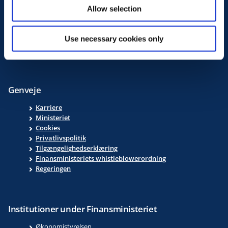
CVR: 10108330
Allow selection
Telefontid
Use necessary cookies only
Man - tor 8.00-17.00
Fre 8.00-16.00
Genveje
Karriere
Ministeriet
Cookies
Privatlivspolitik
Tilgængelighedserklæring
Finansministeriets whistleblowerordning
Regeringen
Institutioner under Finansministeriet
Økonomistyrelsen