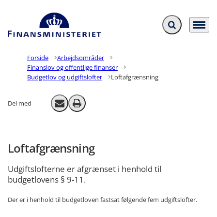
Fold søgefelt ud
Menu
Gå til forsiden
Forside
Arbejdsområder
Finanslov og offentlige finanser
Budgetlov og udgiftslofter
Loftafgrænsning
Del med
Send email
Print
Loftafgrænsning
Udgiftslofterne er afgrænset i henhold til
budgetlovens § 9-11.
Der er i henhold til budgetloven fastsat følgende fem udgiftslofter.